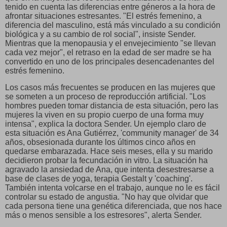
tenido en cuenta las diferencias entre géneros a la hora de
afrontar situaciones estresantes. "El estrés femenino, a
diferencia del masculino, está más vinculado a su condición
biológica y a su cambio de rol social", insiste Sender.
Mientras que la menopausia y el envejecimiento "se llevan
cada vez mejor", el retraso en la edad de ser madre se ha
convertido en uno de los principales desencadenantes del
estrés femenino.
Los casos más frecuentes se producen en las mujeres que
se someten a un proceso de reproducción artificial. "Los
hombres pueden tomar distancia de esta situación, pero las
mujeres la viven en su propio cuerpo de una forma muy
intensa", explica la doctora Sender. Un ejemplo claro de
esta situación es Ana Gutiérrez, 'community manager' de 34
años, obsesionada durante los últimos cinco años en
quedarse embarazada. Hace seis meses, ella y su marido
decidieron probar la fecundación in vitro. La situación ha
agravado la ansiedad de Ana, que intenta desestresarse a
base de clases de yoga, terapia Gestalt y 'coaching'.
También intenta volcarse en el trabajo, aunque no le es fácil
controlar su estado de angustia. "No hay que olvidar que
cada persona tiene una genética diferenciada, que nos hace
más o menos sensible a los estresores", alerta Sender.