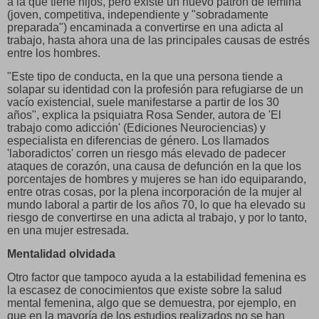
a la que tiene hijos, pero existe un nuevo patrón de fémina
(joven, competitiva, independiente y "sobradamente
preparada") encaminada a convertirse en una adicta al
trabajo, hasta ahora una de las principales causas de estrés
entre los hombres.
"Este tipo de conducta, en la que una persona tiende a
solapar su identidad con la profesión para refugiarse de un
vacío existencial, suele manifestarse a partir de los 30
años", explica la psiquiatra Rosa Sender, autora de 'El
trabajo como adicción' (Ediciones Neurociencias) y
especialista en diferencias de género. Los llamados
'laboradictos' corren un riesgo más elevado de padecer
ataques de corazón, una causa de defunción en la que los
porcentajes de hombres y mujeres se han ido equiparando,
entre otras cosas, por la plena incorporación de la mujer al
mundo laboral a partir de los años 70, lo que ha elevado su
riesgo de convertirse en una adicta al trabajo, y por lo tanto,
en una mujer estresada.
Mentalidad olvidada
Otro factor que tampoco ayuda a la estabilidad femenina es
la escasez de conocimientos que existe sobre la salud
mental femenina, algo que se demuestra, por ejemplo, en
que en la mayoría de los estudios realizados no se han