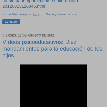
no-pierda-temporalmente-sentido-olfato-
20120813120845.html
Sonia Melgarejo
en
13:26
No hay comentarios:
Compartir
VIERNES, 17 DE AGOSTO DE 2012
Vídeos psicoeducativos: Diez
mandamientos para la educación de los
hijos