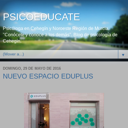
PSICOEDUCATE
Psicóloga en Cehegín y Noroeste Región de Murcia.
"Conócete y conoce a los demás". Blog de psicología de
Cehegín.
▼
DOMINGO, 29 DE MAYO DE 2016
NUEVO ESPACIO EDUPLUS