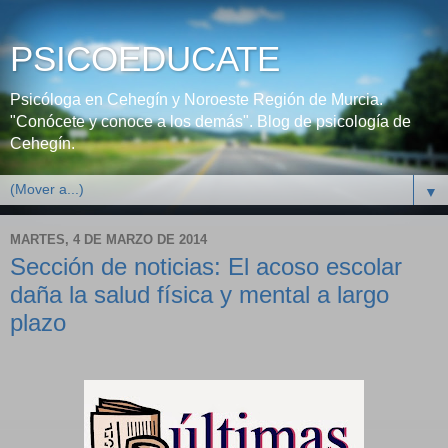
PSICOEDUCATE
Psicóloga en Cehegín y Noroeste Región de Murcia.
"Conócete y conoce a los demás". Blog de psicología de
Cehegín.
▼
MARTES, 4 DE MARZO DE 2014
Sección de noticias: El acoso escolar
daña la salud física y mental a largo
plazo