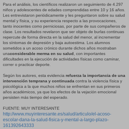
Para el análisis, los científicos realizaron un seguimiento de 4.297
niños y adolescentes de edades comprendidas entre 10 y 16 años.
Les entrevistaron periódicamente y les preguntaron sobre su salud
mental y física, y su experiencia respecto a las provocaciones,
tanto inocentes como perniciosas, por parte de sus compañeros de
clase. Los resultados revelaron que ser objeto de burlas continuas
repercute de forma directa en la salud del menor, al incrementar
los síntomas de depresión y baja autoestima. Los alumnos
sometidos a un acoso crónico durante dichos años mostraban
una
considerable
merma en su salud
, con importantes
dificultades en la ejecución de actividades físicas como caminar,
correr o practicar deporte.
Según los autores, esta evidencia
refuerza la importancia de una
intervención temprana y continuada
contra la violencia física y
psicológica a la que muchos niños se enfrentan en sus primeros
años académicos, ya que los efectos de la vejación emocional
persisten más tiempo del esperado.
FUENTE: MUY INTERESANTE
http://www.muyinteresante.es/salud/articulo/el-acoso-
escolar-dana-la-salud-fisica-y-mental-a-largo-plazo-
161392643333