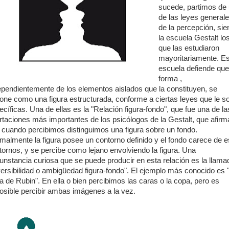
sucede, partimos de
de las leyes general
de la percepción, si
la escuela Gestalt lo
que las estudiaron
mayoritariamente. E
escuela defiende que
forma ,
ependientemente de los elementos aislados que la constituyen, se
one como una figura estructurada, conforme a ciertas leyes que le s
ecíficas. Una de ellas es la "Relación figura-fondo", que fue una de la
rtaciones más importantes de los psicólogos de la Gestalt, que afirm
 cuando percibimos distinguimos una figura sobre un fondo.
malmente la figura posee un contorno definido y el fondo carece de 
tornos, y se percibe como lejano envolviendo la figura. Una
cunstancia curiosa que se puede producir en esta relación es la llama
versibilidad o ambigüedad figura-fondo". El ejemplo más conocido es 
a de Rubin". En ella o bien percibimos las caras o la copa, pero es
osible percibir ambas imágenes a la vez.