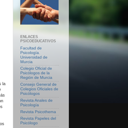
ENLACES
PSICOEDUCATIVOS
Facultad de
Psicología.
Universidad de
Murcia
Colegio Oficial de
Psicólogos de la
Región de Murcia
 la
Consejo General de
Colegios Oficiales de
e
Psicólogos
más
Revista Anales de
on
Psicología
os
Revista Psicothema
Revista Papeles del
Psicólogo
los