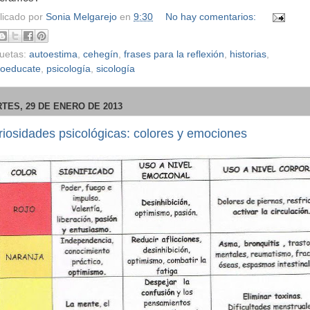
licado por
Sonia Melgarejo
en
9:30
No hay comentarios:
quetas:
autoestima
,
cehegín
,
frases para la reflexión
,
historias
,
coeducate
,
psicología
,
sicología
TES, 29 DE ENERO DE 2013
iosidades psicológicas: colores y emociones