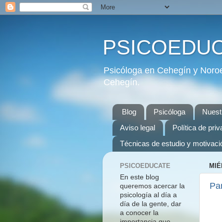
PSICOEDU
Psicóloga en Cehegín y Noroe
Cehegín.
Blog
Psicóloga
Nuest
Aviso legal
Política de pri
Técnicas de estudio y motivaci
PSICOEDUCATE
MIÉ
En este blog
Par
queremos acercar la
psicología al día a
día de la gente, dar
a conocer la
importancia que