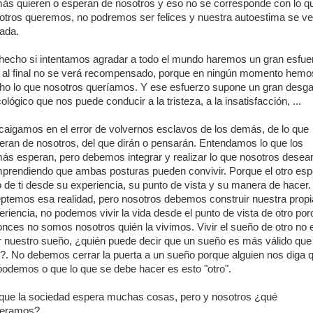
ás quieren o esperan de nosotros y eso no se corresponde con lo q
otros queremos, no podremos ser felices y nuestra autoestima se ve
ada.
hecho si intentamos agradar a todo el mundo haremos un gran esfue
 al final no se verá recompensado, porque en ningún momento hemo
ho lo que nosotros queríamos. Y ese esfuerzo supone un gran desg
ológico que nos puede conducir a la tristeza, a la insatisfacción, ...
caigamos en el error de volvernos esclavos de los demás, de lo que
eran de nosotros, del que dirán o pensarán. Entendamos lo que los
ás esperan, pero debemos integrar y realizar lo que nosotros dese
prendiendo que ambas posturas pueden convivir. Porque el otro esp
o de ti desde su experiencia, su punto de vista y su manera de hacer.
ptemos esa realidad, pero nosotros debemos construir nuestra propi
eriencia, no podemos vivir la vida desde el punto de vista de otro po
onces no somos nosotros quién la vivimos. Vivir el sueño de otro no 
ir nuestro sueño, ¿quién puede decir que un sueño es más válido que
o?. No debemos cerrar la puerta a un sueño porque alguien nos diga 
podemos o que lo que se debe hacer es esto "otro".
que la sociedad espera muchas cosas, pero y nosotros ¿qué
eramos?