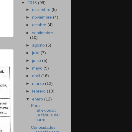
▼
2013
(99)
►
diciembre
(5)
►
noviembre
(4)
►
octubre
(4)
►
septiembre
(10)
►
agosto
(5)
►
julio
(7)
►
junio
(5)
►
mayo
(9)
►
abril
(16)
►
marzo
(12)
►
febrero
(10)
▼
enero
(12)
Para
reflexionar:
La fábula del
burro
Curiosidades