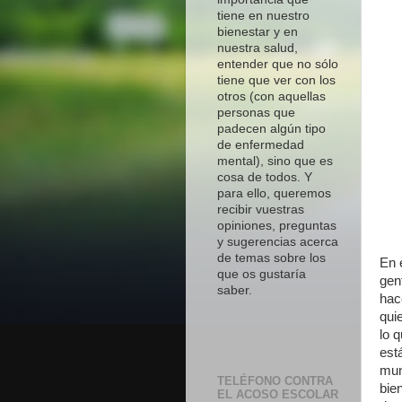
tiene en nuestro
bienestar y en
nuestra salud,
entender que no sólo
tiene que ver con los
otros (con aquellas
personas que
padecen algún tipo
de enfermedad
mental), sino que es
cosa de todos. Y
para ello, queremos
recibir vuestras
opiniones, preguntas
y sugerencias acerca
de temas sobre los
En 
que os gustaría
gen
saber.
hac
qui
lo 
est
mun
TELÉFONO CONTRA
bie
EL ACOSO ESCOLAR