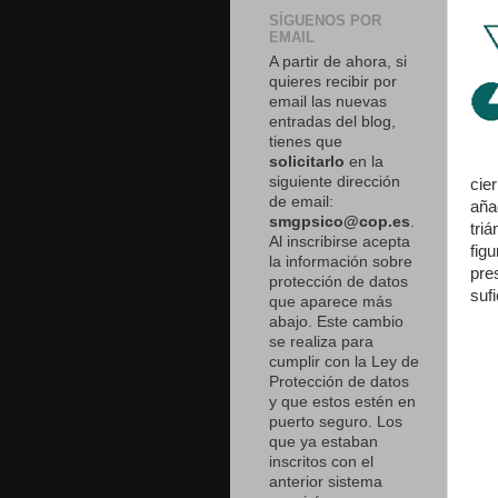
SÍGUENOS POR
EMAIL
A partir de ahora, si
quieres recibir por
email las nuevas
entradas del blog,
tienes que
solicitarlo
en la
siguiente dirección
cie
de email:
aña
smgpsico@cop.es
.
tri
Al inscribirse acepta
fig
la información sobre
pre
protección de datos
suf
que aparece más
abajo. Este cambio
se realiza para
cumplir con la Ley de
Protección de datos
y que estos estén en
puerto seguro. Los
que ya estaban
inscritos con el
anterior sistema