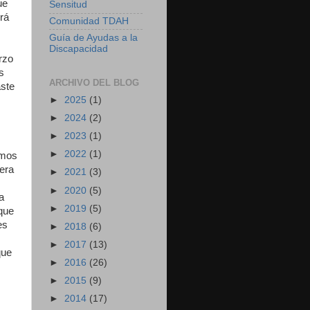
ue
Sensitud
rá
Comunidad TDAH
Guía de Ayudas a la
Discapacidad
rzo
s
ARCHIVO DEL BLOG
aste
►
2025
(1)
►
2024
(2)
►
2023
(1)
►
2022
(1)
amos
era
►
2021
(3)
►
2020
(5)
a
►
2019
(5)
rque
es
►
2018
(6)
►
2017
(13)
que
►
2016
(26)
►
2015
(9)
►
2014
(17)