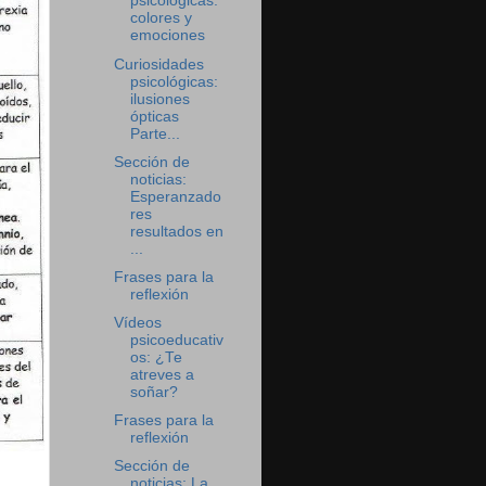
psicológicas:
colores y
emociones
Curiosidades
psicológicas:
ilusiones
ópticas
Parte...
Sección de
noticias:
Esperanzado
res
resultados en
...
Frases para la
reflexión
Vídeos
psicoeducativ
os: ¿Te
atreves a
soñar?
Frases para la
reflexión
Sección de
noticias: La