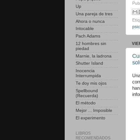
Pub
Up
Una pareja de tres
Eti
Ahora o nunca
psi
Intocable
Pach Adams
VIE
12 hombres sin
piedad
Cur
Marnie, la ladrona
so
Shutter Island
Inocencia
Una
Interrumpida
cor
Te doy mis ojos
han
Spellbound
inf
(Recuerda)
El método
Mejor ... Imposible
El experimento
LIBROS
RECOMENDADOS