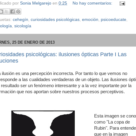
licado por
Sonia Melgarejo
en
0:25
No hay comentarios:
quetas:
cehegín
,
curiosidades psicológicas
,
emoción
,
psicoeducate
,
cología
,
sicología
RNES, 25 DE ENERO DE 2013
iosidades psicológicas: ilusiones ópticas Parte I Las
luciones
 ilusión es una percepción incorrecta. Por tanto lo que vemos no
responde a las cualidades verdaderas de un objeto. Las ilusiones ópt
 resultado ser un fenómeno interesante y a la vez importante por la
ormación que nos aportan sobre nuestros procesos perceptivos.
Esta imagen se con
como "La copa de
Rubin". Para entende
que en la imagen