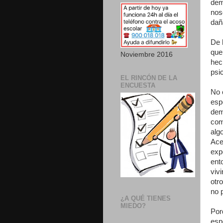
dem
nos
dañ
De 
que
Noviembre 2016
hec
psic
EL RINCÓN DE LA
ENCUESTA
No 
esp
dem
com
alg
Ace
exp
ent
viv
otr
no 
¿A QUÉ TIENES
MIEDO?
Por
esp