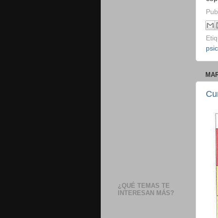
Pub
Eti
psi
MAR
Cur
¿QUÉ TEMAS TE
INTERESAN MÁS?