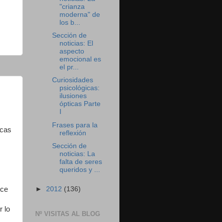
"crianza
moderna" de
los b...
Sección de
noticias: El
aspecto
emocional es
el pr...
Curiosidades
psicológicas:
ilusiones
ópticas Parte
I
Frases para la
icas
reflexión
Sección de
noticias: La
falta de seres
queridos y ...
oce
►
2012
(136)
r lo
Nº VISITAS AL BLOG