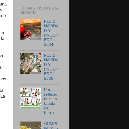
 una
LO MÁS VISTO ESTA
es
SEMANA
endo
s
FELIZ
NAVIDA
D Y
sta
PRÓSP
 la
ERO
2024!!
FELIZ
on
NAVIDA
s
D Y
a
PROSP
ERO
2026
esos
Para
da
reflexio
"La
nar: La
fábula
del
burro
CUMPL
IMOS 5