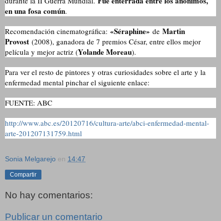
F
ue enterrada entre los anónimos,
durante la II Guerra Mundial.
en una fosa común
.
«Séraphine»
Martin
Recomendación cinematográfica:
de
Provost
(2008), ganadora de 7 premios César, entre ellos mejor
Yolande Moreau
película y mejor actriz (
).
Para ver el resto de pintores y otras curiosidades sobre el arte y la
enfermedad mental pinchar el siguiente enlace:
FUENTE: ABC
http://www.abc.es/20120716/cultura-arte/abci-enfermedad-mental-
arte-201207131759.html
Sonia Melgarejo
en
14:47
Compartir
No hay comentarios:
Publicar un comentario