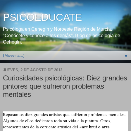
PSICOEDUCATE
Psicóloga en Cehegín y Noroeste Región de Murcia.
"Conócete y conoce a los demás". Blog de psicología de
Cehegín.
▼
JUEVES, 2 DE AGOSTO DE 2012
Curiosidades psicológicas: Diez grandes
pintores que sufrieron problemas
mentales
Repasamos diez grandes artistas que sufrieron problemas mentales.
Algunos de ellos dedicaron toda su vida a la pintura. Otros,
«art brut o arte
representantes de la corriente artística del