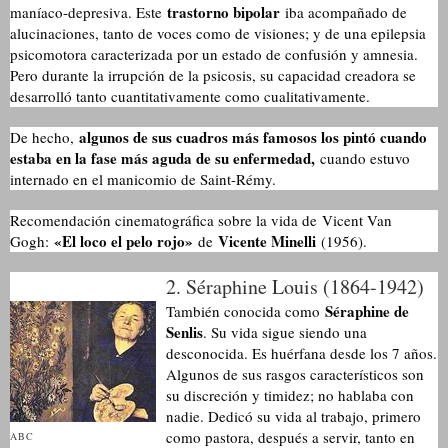
trastorno bipolar
maníaco-depresiva. Este
iba acompañado de
alucinaciones, tanto de voces como de visiones; y de una epilepsia
psicomotora caracterizada por un estado de confusión y amnesia.
Pero durante la irrupción de la psicosis, su capacidad creadora se
desarrolló tanto cuantitativamente como cualitativamente.
algunos de sus cuadros más famosos los pintó cuando
De hecho,
estaba en la fase más aguda de su enfermedad,
cuando estuvo
internado en el manicomio de Saint-Rémy.
Recomendación cinematográfica sobre la vida de
Vicent Van
«El loco el pelo rojo»
Vicente Minelli
Gogh:
de
(1956).
2. Séraphine Louis (1864-1942)
Séraphine de
También conocida como
Senlis
. Su vida sigue siendo una
desconocida. Es huérfana desde los 7 años.
Algunos de sus rasgos característicos son
su discreción y timidez; no hablaba con
nadie. Dedicó su vida al trabajo, primero
como pastora, después a servir, tanto en
ABC