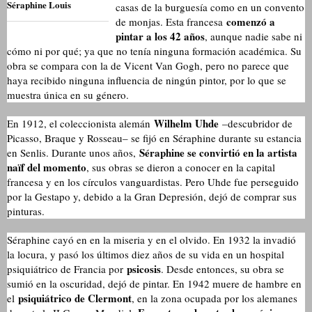
Séraphine Louis
casas de la burguesía como en un convento
comenzó a
de monjas. Esta francesa
pintar a los 42 años
, aunque nadie sabe ni
cómo ni por qué; ya que no tenía ninguna formación académica. Su
obra se compara con la de Vicent Van Gogh, pero no parece que
haya recibido ninguna influencia de ningún pintor, por lo que se
muestra única en su género.
Wilhelm Uhde
En 1912, el coleccionista alemán
–descubridor de
Picasso, Braque y Rosseau– se fijó en Séraphine durante su estancia
Séraphine se convirtió en la artista
en Senlis. Durante unos años,
naïf del momento
, sus obras se dieron a conocer en la capital
francesa y en los círculos vanguardistas. Pero Uhde fue perseguido
por la Gestapo y, debido a la Gran Depresión, dejó de comprar sus
pinturas.
Séraphine cayó en en la miseria y en el olvido. En 1932 la invadió
la locura, y pasó los últimos diez años de su vida en un hospital
psicosis
psiquiátrico de Francia por
. Desde entonces, su obra se
sumió en la oscuridad, dejó de pintar. En 1942 muere de hambre en
psiquiátrico de Clermont
el
, en la zona ocupada por los alemanes