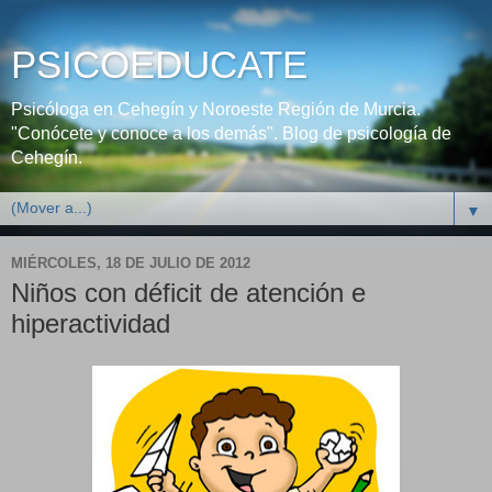
PSICOEDUCATE
Psicóloga en Cehegín y Noroeste Región de Murcia.
"Conócete y conoce a los demás". Blog de psicología de
Cehegín.
▼
MIÉRCOLES, 18 DE JULIO DE 2012
Niños con déficit de atención e
hiperactividad