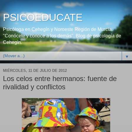
PSICOEDUCATE
Psicóloga en Cehegín y Noroeste Región de Murcia.
"Conócete y conoce a los demás". Blog de psicología de
Cehegín.
▼
MIÉRCOLES, 11 DE JULIO DE 2012
Los celos entre hermanos: fuente de
rivalidad y conflictos