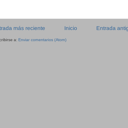
trada más reciente
Inicio
Entrada anti
ribirse a:
Enviar comentarios (Atom)