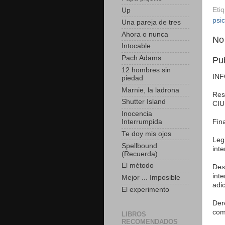
Eti
Up
psi
Una pareja de tres
Ahora o nunca
No
Intocable
Pach Adams
Pu
12 hombres sin
IN
piedad
Marnie, la ladrona
Res
Shutter Island
CIU
Inocencia
Interrumpida
Fin
Te doy mis ojos
Leg
Spellbound
int
(Recuerda)
El método
Des
int
Mejor ... Imposible
adic
El experimento
Der
com
LIBROS
RECOMENDADOS