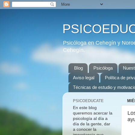
PSICOEDU
Psicóloga en Cehegín y Noroe
Cehegín.
Blog
Psicóloga
Nuest
Aviso legal
Política de pri
Técnicas de estudio y motivaci
PSICOEDUCATE
MIÉ
En este blog
Los
queremos acercar la
psicología al día a
ayu
día de la gente, dar
a conocer la
importancia que