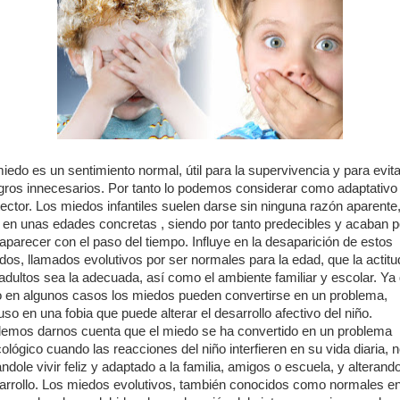
miedo es un sentimiento normal, útil para la supervivencia y para evita
igros innecesarios. Por tanto lo podemos considerar como adaptativo
tector. Los miedos infantiles suelen darse sin ninguna razón aparente
 en unas edades concretas , siendo por tanto predecibles y acaban p
aparecer con el paso del tiempo. Influye en la desaparición de estos
dos, llamados evolutivos por ser normales para la edad, que la actitu
 adultos sea la adecuada, así como el ambiente familiar y escolar. Ya
o en algunos casos los miedos pueden convertirse en un problema,
uso en una fobia que puede alterar el desarrollo afectivo del niño.
emos darnos cuenta que el miedo se ha convertido en un problema
cológico cuando las reacciones del niño interfieren en su vida diaria, 
andole vivir feliz y adaptado a la familia, amigos o escuela, y alterand
arrollo. Los miedos evolutivos, también conocidos como normales en