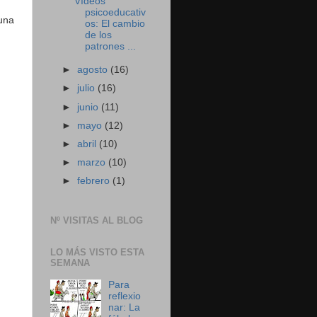
Vídeos
psicoeducativ
 una
os: El cambio
de los
patrones ...
►
agosto
(16)
►
julio
(16)
►
junio
(11)
►
mayo
(12)
►
abril
(10)
►
marzo
(10)
►
febrero
(1)
Nº VISITAS AL BLOG
LO MÁS VISTO ESTA
SEMANA
Para
reflexio
nar: La