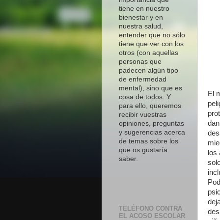
tiene en nuestro
bienestar y en
nuestra salud,
entender que no sólo
tiene que ver con los
otros (con aquellas
personas que
padecen algún tipo
de enfermedad
mental), sino que es
El 
cosa de todos. Y
pel
para ello, queremos
pro
recibir vuestras
dan
opiniones, preguntas
y sugerencias acerca
des
de temas sobre los
mie
que os gustaría
los
saber.
sol
incl
Pod
psi
dej
TELÉFONO CONTRA
des
EL ACOSO ESCOLAR