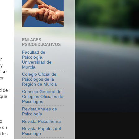
ENLACES
PSICOEDUCATIVOS
Facultad de
Psicología.
r
Universidad de
 y
Murcia
, se
Colegio Oficial de
or
Psicólogos de la
Región de Murcia
d de
Consejo General de
 que
Colegios Oficiales de
Psicólogos
Revista Anales de
Psicología
no
Revista Psicothema
o su
Revista Papeles del
 los
Psicólogo