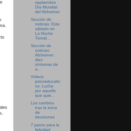
te
septiembre
Día Mundial
del Alzheimer
o
Sección de
noticias: Este
ma.
sábado en
La Noche
cto
Temát...
Sección de
noticias:
Alzheimer:
diez
síntomas de
a...
Vídeos
psicoeducativ
os: Lucha
por aquello
que quie...
Los cambios
ales
tras la toma
de
s.
decisiones
7 pasos para la
felicidad