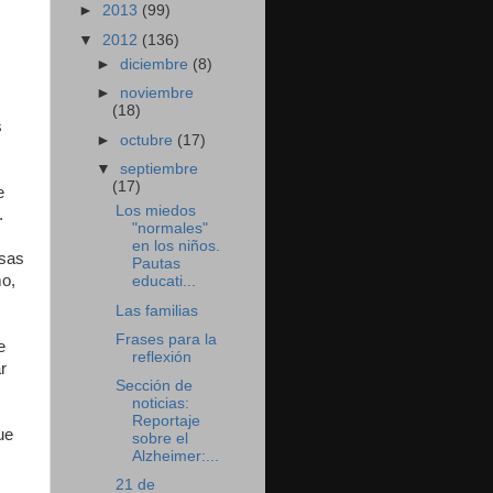
►
2013
(99)
▼
2012
(136)
►
diciembre
(8)
►
noviembre
(18)
s
►
octubre
(17)
▼
septiembre
(17)
e
Los miedos
.
"normales"
en los niños.
osas
Pautas
mo,
educati...
Las familias
Frases para la
e
reflexión
r
Sección de
noticias:
Reportaje
ue
sobre el
Alzheimer:...
21 de