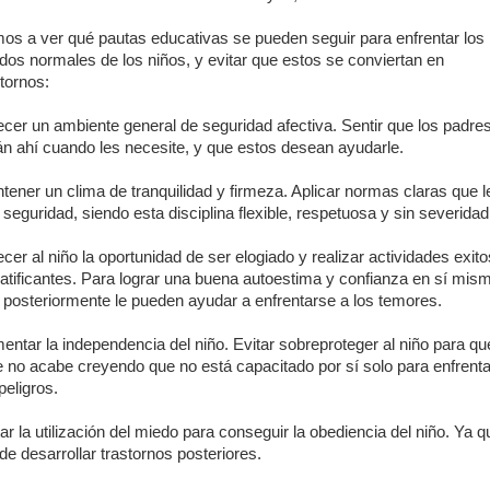
os a ver qué pautas educativas se pueden seguir para enfrentar los
dos normales de los niños, y evitar que estos se conviertan en
stornos:
ecer un ambiente general de seguridad afectiva. Sentir que los padre
án ahí cuando les necesite, y que estos desean ayudarle.
tener un clima de tranquilidad y firmeza. Aplicar normas claras que l
 seguridad, siendo esta disciplina flexible, respetuosa y sin severidad
ecer al niño la oportunidad de ser elogiado y realizar actividades exit
ratificantes. Para lograr una buena autoestima y confianza en sí mis
 posteriormente le pueden ayudar a enfrentarse a los temores.
entar la independencia del niño. Evitar sobreproteger al niño para qu
e no acabe creyendo que no está capacitado por sí solo para enfrenta
peligros.
tar la utilización del miedo para conseguir la obediencia del niño. Ya q
de desarrollar trastornos posteriores.