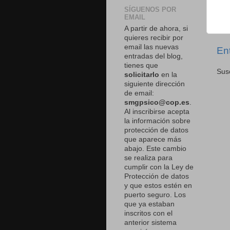
SÍGUENOS POR
EMAIL
A partir de ahora, si
quieres recibir por
email las nuevas
En
entradas del blog,
tienes que
Susc
solicitarlo
en la
siguiente dirección
de email:
smgpsico@cop.es
.
Al inscribirse acepta
la información sobre
protección de datos
que aparece más
abajo. Este cambio
se realiza para
cumplir con la Ley de
Protección de datos
y que estos estén en
puerto seguro. Los
que ya estaban
inscritos con el
anterior sistema