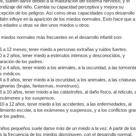
os, suelen darse debido a la maduración del sistema nervioso, y el
endizaje del niño. Cambia su capacidad perceptiva y mejora su
cepción de los peligros. Así como otras capacidades cuyo desarrollo
bién influye en la aparición de los miedos normales. Esto hace que a
s edades u otras se den unos miedos u otros.
 miedos normales más frecuentes en el desarrollo infantil son:
6 a 12 meses, tener miedo a personas extrañas y ruidos fuertes.
0 a 2 años, tener miedo a estimulos intensos y desconocidos, y
aración de los padres.
2 a 4 años, tener miedo a los animales, a la oscuridad, a las torment
os médicos.
4 a 8 años, tener miedo a la oscuridad, a los animales, a las criaturas
ginarias (brujas, fantasmas, monstruos).
 a 10 años, tener miedo a las catástrofes, al daño físico, al ridículo, 
 exámenes y los suspensos.
10 a 12 años, tener miedo a los accidentes, a las enfermedades, al
dimiento escolar, a los exámenes y suspensos, y a los conflictos gr
re los padres.
niños pequeños suele darse más de un miedo a la vez. A partir de los
s la frecuencia de los miedos disminuyen, con el desarrollo normal.