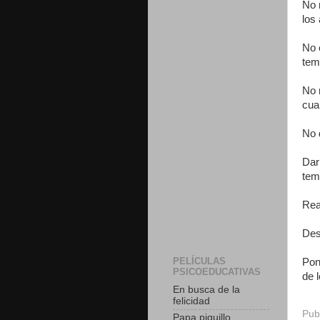
No 
los
No 
tem
No 
cua
No 
Dar
tem
Rea
Des
PELÍCULAS
Pon
PSICOEDUCATIVAS
de 
En busca de la
felicidad
Pub
Papa piquillo