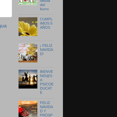
fábula
del
burro
CUMPL
IMOS 5
gua
AÑOS
¡ FELIZ
NAVIDA
D!
BIENVE
NID@S
A
PSICOE
DUCAT
E
FELIZ
NAVIDA
D Y
PRÓSP