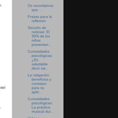
e
,
Os recordamos
que ...
Frases para la
reflexión
Sección de
noticias: El
30% de los
niños
presentan...
Curiosidades
psicológicas:
¿Es
saludable
decir sie...
La relajación:
beneficios y
consejos
 del
para su
aplic...
Curiosidades
psicológicas:
,
La práctica
musical dur...