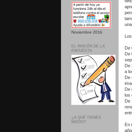
niñ
apr
per
tam
una
Noviembre 2016
Los
EL RINCÓN DE LA
De 
ENCUESTA
De 
sep
De 
a l
De 
ima
De 8
los
De 
ren
ent
¿A QUÉ TIENES
MIEDO?
En 
año