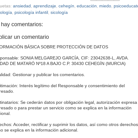
quetas:
ansiedad
,
aprendizaje
,
cehegín
,
educación
,
miedo
,
psicoeducat
cología
,
psicología infantil
,
sicología
 hay comentarios:
blicar un comentario
FORMACIÓN BÁSICA SOBRE PROTECCIÓN DE DATOS
ponsable: SONIA MELGAREJO GARCÍA, CIF: 23042638-L, AVDA.
DAD DE MATARÓ Nº18 A BAJO C.P. 30430 CEHEGÍN (MURCIA)
alidad: Gestionar y publicar los comentarios.
itimación: Interés legítimo del Responsable y consentimiento del
eresado.
tinatarios: Se cederán datos por obligación legal, autorización expresa
eresado o para prestar un servicio como se explica en la información
ional.
echos: Acceder, rectificar y suprimir los datos, así como otros derechos
o se explica en la información adicional.