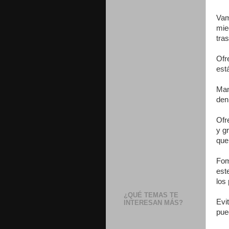
Vam
mie
tra
Ofr
est
Man
den
Ofr
y g
que
Fom
est
los 
¿QUÉ TEMAS TE
Evi
INTERESAN MÁS?
pue