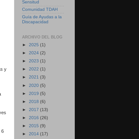
Sensitud
Comunidad TDAH
Guía de Ayudas a la
Discapacidad
ARCHIVO DEL BLOG
►
2025
(1)
►
2024
(2)
►
2023
(1)
as y
►
2022
(1)
►
2021
(3)
►
2020
(5)
►
2019
(5)
a
►
2018
(6)
►
2017
(13)
aves
►
2016
(26)
►
2015
(9)
 6
►
2014
(17)