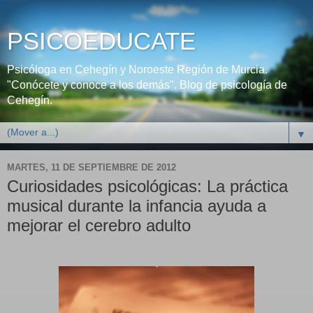
PSICOEDUCATE
Psicóloga en Cehegín y Noroeste Región de Murcia.
"Conócete y conoce a los demás". Blog de psicología de
Cehegín.
▼
MARTES, 11 DE SEPTIEMBRE DE 2012
Curiosidades psicológicas: La práctica
musical durante la infancia ayuda a
mejorar el cerebro adulto