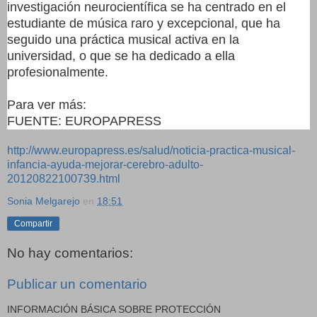
investigación neurocientífica se ha centrado en el
estudiante de música raro y excepcional, que ha
seguido una práctica musical activa en la
universidad, o que se ha dedicado a ella
profesionalmente.
Para ver más:
FUENTE: EUROPAPRESS
http://www.europapress.es/salud/noticia-practica-musical-
infancia-ayuda-mejorar-cerebro-adulto-
20120822100739.html
Sonia Melgarejo
en
18:51
Compartir
No hay comentarios:
Publicar un comentario
INFORMACIÓN BÁSICA SOBRE PROTECCIÓN