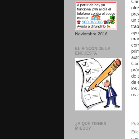
Car
ofr
pre
un p
tra
ayu
Noviembre 2016
man
com
EL RINCÓN DE LA
pri
ENCUESTA
aut
Con
prá
de 
de 
los
os 
Pub
¿A QUÉ TIENES
MIEDO?
Eti
com