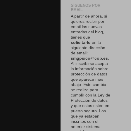
SÍGUENOS POR
EMAIL
A partir de ahora, si
quieres recibir por
email las nuevas
entradas del blog,
tienes que
solicitarlo
en la
siguiente dirección
de email:
smgpsico@cop.es
.
Al inscribirse acepta
la información sobre
protección de datos
que aparece más
abajo. Este cambio
se realiza para
cumplir con la Ley de
Protección de datos
y que estos estén en
puerto seguro. Los
que ya estaban
inscritos con el
anterior sistema