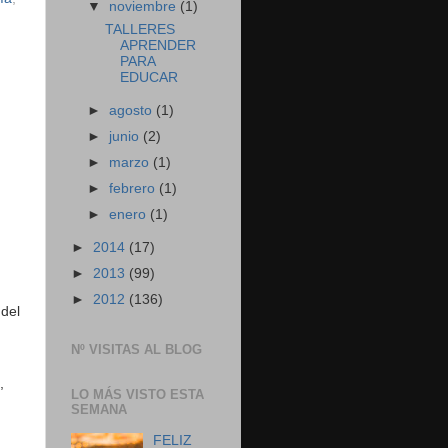
▼
noviembre
(1)
TALLERES
APRENDER
PARA
EDUCAR
►
agosto
(1)
►
junio
(2)
►
marzo
(1)
►
febrero
(1)
►
enero
(1)
►
2014
(17)
►
2013
(99)
►
2012
(136)
 del
Nº VISITAS AL BLOG
,
LO MÁS VISTO ESTA
SEMANA
FELIZ