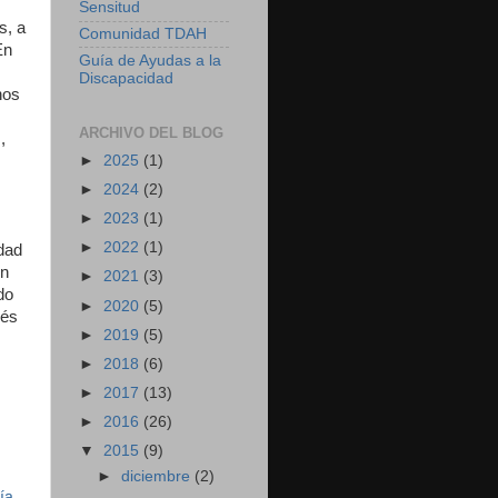
Sensitud
s, a
Comunidad TDAH
En
Guía de Ayudas a la
Discapacidad
nos
ARCHIVO DEL BLOG
,
►
2025
(1)
►
2024
(2)
►
2023
(1)
►
2022
(1)
idad
ón
►
2021
(3)
do
►
2020
(5)
rés
►
2019
(5)
►
2018
(6)
►
2017
(13)
►
2016
(26)
▼
2015
(9)
►
diciembre
(2)
ía
,