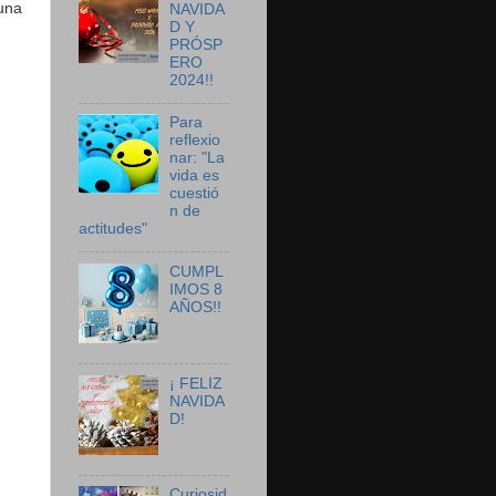
 una
NAVIDA
D Y
PRÓSP
ERO
2024!!
Para
reflexio
nar: "La
vida es
cuestió
n de
actitudes"
CUMPL
IMOS 8
AÑOS!!
¡ FELIZ
NAVIDA
D!
Curiosid