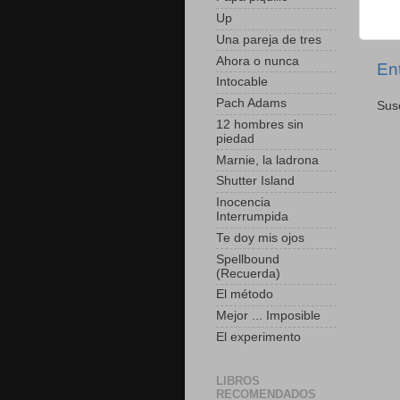
Up
Una pareja de tres
Ahora o nunca
En
Intocable
Pach Adams
Susc
12 hombres sin
piedad
Marnie, la ladrona
Shutter Island
Inocencia
Interrumpida
Te doy mis ojos
Spellbound
(Recuerda)
El método
Mejor ... Imposible
El experimento
LIBROS
RECOMENDADOS