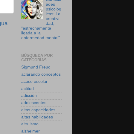
ades
psicológ
icas: La
creativi
gua
dad,
"estrechamente
ligada a la
enfermedad mental"
BÚSQUEDA POR
CATEGORÍAS
Sigmund Freud
aclarando conceptos
acoso escolar
actitud
adicción
adolescentes
altas capacidades
altas habilidades
altruismo
alzheimer