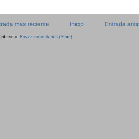
trada más reciente
Inicio
Entrada anti
ribirse a:
Enviar comentarios (Atom)