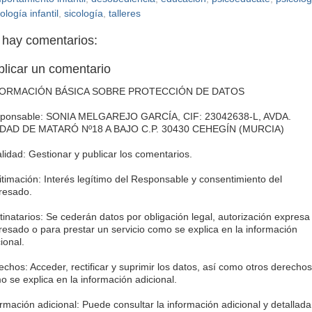
ología infantil
,
sicología
,
talleres
 hay comentarios:
blicar un comentario
FORMACIÓN BÁSICA SOBRE PROTECCIÓN DE DATOS
ponsable: SONIA MELGAREJO GARCÍA, CIF: 23042638-L, AVDA.
DAD DE MATARÓ Nº18 A BAJO C.P. 30430 CEHEGÍN (MURCIA)
alidad: Gestionar y publicar los comentarios.
itimación: Interés legítimo del Responsable y consentimiento del
eresado.
tinatarios: Se cederán datos por obligación legal, autorización expresa
eresado o para prestar un servicio como se explica en la información
ional.
echos: Acceder, rectificar y suprimir los datos, así como otros derechos
o se explica en la información adicional.
ormación adicional: Puede consultar la información adicional y detallada