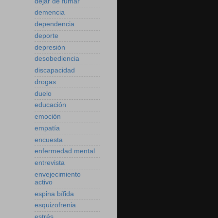
dejar de fumar
demencia
dependencia
deporte
depresión
desobediencia
discapacidad
drogas
duelo
educación
emoción
empatía
encuesta
enfermedad mental
entrevista
envejecimiento
activo
espina bífida
esquizofrenia
estrés