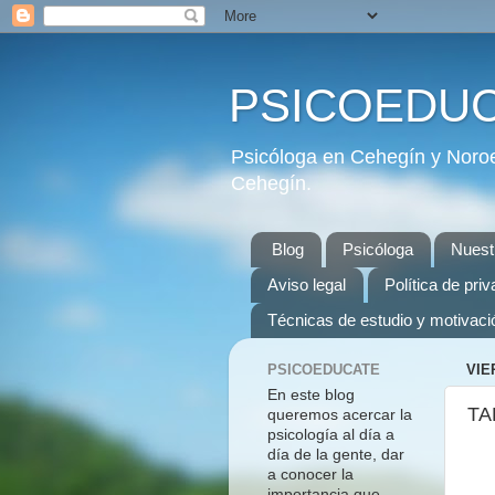
PSICOEDU
Psicóloga en Cehegín y Noroe
Cehegín.
Blog
Psicóloga
Nuest
Aviso legal
Política de pri
Técnicas de estudio y motivaci
PSICOEDUCATE
VIE
En este blog
TA
queremos acercar la
psicología al día a
día de la gente, dar
a conocer la
importancia que