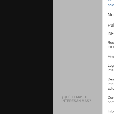
psic
No
Pu
IN
Res
CIU
Fin
Leg
int
Des
int
adic
¿QUÉ TEMAS TE
Der
INTERESAN MÁS?
com
Inf