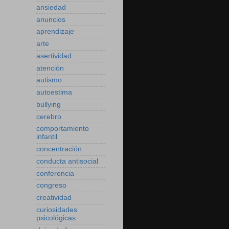
ansiedad
anuncios
aprendizaje
arte
asertividad
atención
autismo
autoestima
bullying
cerebro
comportamiento
infantil
concentración
conducta antisocial
conferencia
congreso
creatividad
curiosidades
psicológicas