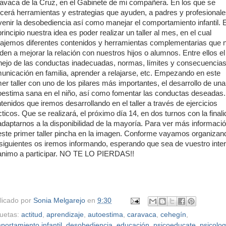
avaca de la Cruz, en el Gabinete de mi compañera. En los que se
ecerá herramientas y estrategias que ayuden, a padres y profesionale
venir la desobediencia así como manejar el comportamiento infantil. 
rincipio nuestra idea es poder realizar un taller al mes, en el cual
bajemos diferentes contenidos y herramientas complementarias que 
den a mejorar la relación con nuestros hijos o alumnos. Entre ellos el
ejo de las conductas inadecuadas, normas, límites y consecuencias
unicación en familia, aprender a relajarse, etc. Empezando en este
mer taller con uno de los pilares más importantes, el desarrollo de una
oestima sana en el niño, así como fomentar las conductas deseadas.
tenidos que iremos desarrollando en el taller a través de ejercicios
cticos. Que se realizará, el próximo día 14, en dos turnos con la final
adaptarnos a la disponibilidad de la mayoría. Para ver más informaci
este primer taller pincha en la imagen. Conforme vayamos organizan
 siguientes os iremos informando, esperando que sea de vuestro inte
animo a participar. NO TE LO PIERDAS!!
licado por
Sonia Melgarejo
en
9:30
quetas:
actitud
,
aprendizaje
,
autoestima
,
caravaca
,
cehegín
,
portamiento infantil
,
desobediencia
,
educación
,
psicoeducate
,
psicolog