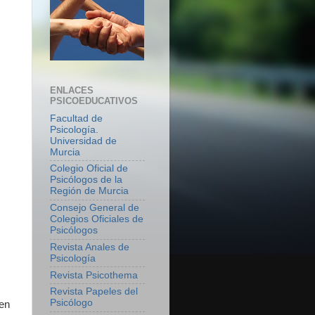
ENLACES
PSICOEDUCATIVOS
Facultad de
Psicología.
Universidad de
Murcia
Colegio Oficial de
Psicólogos de la
Región de Murcia
Consejo General de
Colegios Oficiales de
Psicólogos
Revista Anales de
Psicología
Revista Psicothema
Revista Papeles del
Psicólogo
 en