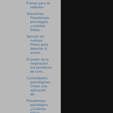
Frases para la
reflexión
Soluciones
Pasatiempo
psicológico:
¿cuántas
fobias...
Sección de
noticias:
Pistas para
detectar el
acoso...
El poder de la
respiración:
los beneficios
de cont...
Curiosidades
psicológicas:
Crean una
aplicación
de...
Pasatiempo
psicológico:
¿Cuántas
fobias