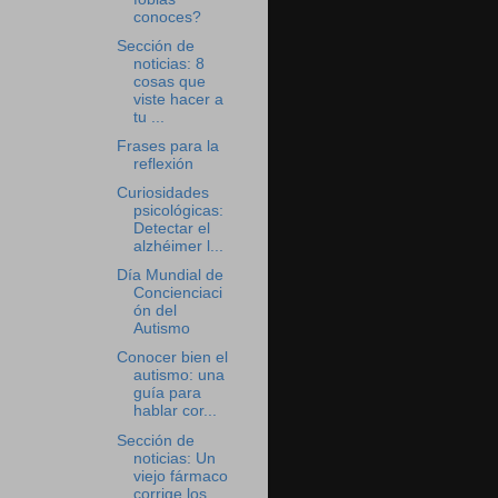
conoces?
Sección de
noticias: 8
cosas que
viste hacer a
tu ...
Frases para la
reflexión
Curiosidades
psicológicas:
Detectar el
alzhéimer l...
Día Mundial de
Concienciaci
ón del
Autismo
Conocer bien el
autismo: una
guía para
hablar cor...
Sección de
noticias: Un
viejo fármaco
corrige los ...