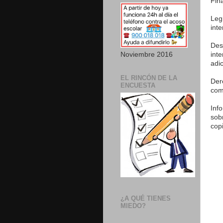
Fin
Leg
int
Des
Noviembre 2016
int
adic
EL RINCÓN DE LA
Der
ENCUESTA
com
Inf
sob
cop
¿A QUÉ TIENES
MIEDO?