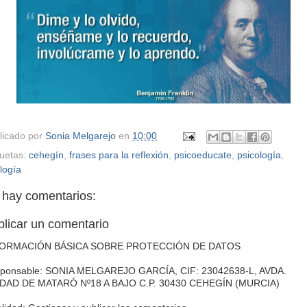
licado por
Sonia Melgarejo
en
10:00
quetas:
cehegín
,
frases para la reflexión
,
psicoeducate
,
psicología
,
logía
 hay comentarios:
blicar un comentario
FORMACIÓN BÁSICA SOBRE PROTECCIÓN DE DATOS
ponsable: SONIA MELGAREJO GARCÍA, CIF: 23042638-L, AVDA.
DAD DE MATARÓ Nº18 A BAJO C.P. 30430 CEHEGÍN (MURCIA)