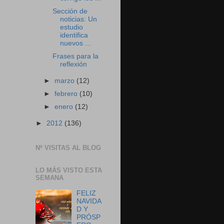
Sección de
noticias: Un
estudio
identifica
nuevos ...
Frases para la
reflexión
►
marzo
(12)
►
febrero
(10)
►
enero
(12)
►
2012
(136)
Nº VISITAS AL BLOG
LO MÁS VISTO ESTA
SEMANA
FELIZ
NAVIDA
D Y
PRÓSP