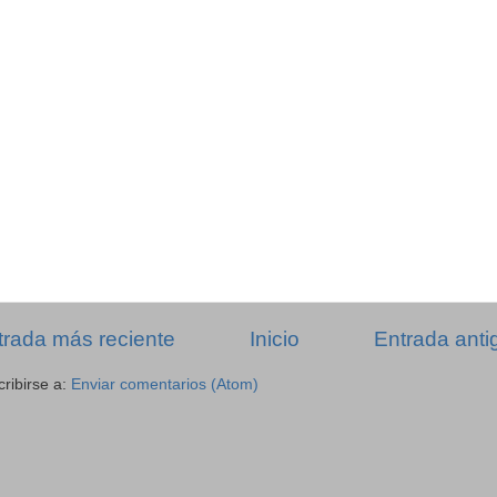
trada más reciente
Inicio
Entrada anti
ribirse a:
Enviar comentarios (Atom)