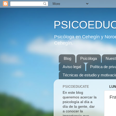
PSICOEDU
Psicóloga en Cehegín y Noroe
Cehegín.
Blog
Psicóloga
Nuest
Aviso legal
Política de pri
Técnicas de estudio y motivaci
PSICOEDUCATE
LUN
En este blog
Fra
queremos acercar la
psicología al día a
día de la gente, dar
a conocer la
importancia que