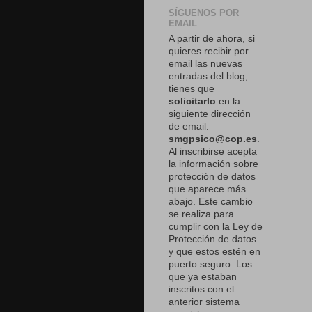
SÍGUENOS POR
EMAIL
A partir de ahora, si
quieres recibir por
email las nuevas
entradas del blog,
tienes que
solicitarlo
en la
siguiente dirección
de email:
smgpsico@cop.es
.
Al inscribirse acepta
la información sobre
protección de datos
que aparece más
abajo. Este cambio
se realiza para
cumplir con la Ley de
Protección de datos
y que estos estén en
puerto seguro. Los
que ya estaban
inscritos con el
anterior sistema