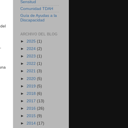
Sensitud
Comunidad TDAH
Guía de Ayudas a la
Discapacidad
 del
ARCHIVO DEL BLOG
►
2025
(1)
,
►
2024
(2)
►
2023
(1)
►
2022
(1)
 una
►
2021
(3)
►
2020
(5)
►
2019
(5)
►
2018
(6)
►
2017
(13)
►
2016
(26)
►
2015
(9)
►
2014
(17)