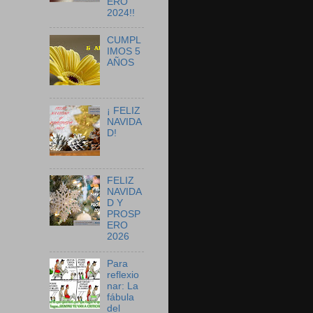
ERO
2024!!
CUMPL
IMOS 5
AÑOS
¡ FELIZ
NAVIDA
D!
FELIZ
NAVIDA
D Y
PROSP
ERO
2026
Para
reflexio
nar: La
fábula
del