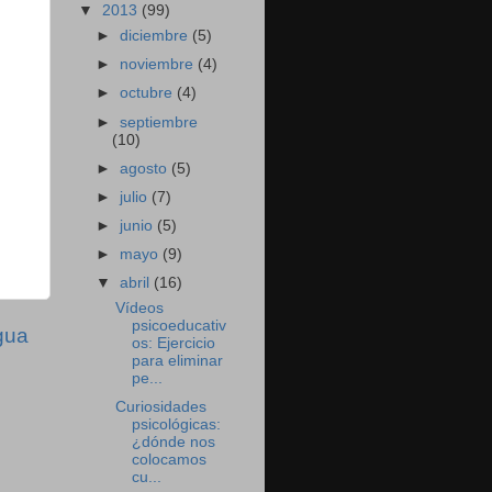
▼
2013
(99)
►
diciembre
(5)
►
noviembre
(4)
►
octubre
(4)
►
septiembre
(10)
►
agosto
(5)
►
julio
(7)
►
junio
(5)
►
mayo
(9)
▼
abril
(16)
Vídeos
psicoeducativ
gua
os: Ejercicio
para eliminar
pe...
Curiosidades
psicológicas:
¿dónde nos
colocamos
cu...