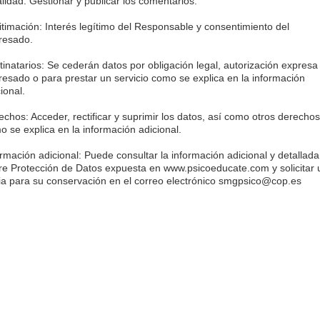
alidad: Gestionar y publicar los comentarios.
itimación: Interés legítimo del Responsable y consentimiento del
eresado.
tinatarios: Se cederán datos por obligación legal, autorización expresa
eresado o para prestar un servicio como se explica en la información
ional.
echos: Acceder, rectificar y suprimir los datos, así como otros derechos
o se explica en la información adicional.
ormación adicional: Puede consultar la información adicional y detallada
re Protección de Datos expuesta en www.psicoeducate.com y solicitar
ia para su conservación en el correo electrónico smgpsico@cop.es