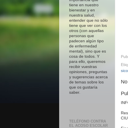
tiene en nuestro
bienestar y en
nuestra salud,
entender que no sólo
tiene que ver con los
otros (con aquellas
personas que
padecen algún tipo
de enfermedad
mental), sino que es
cosa de todos. Y
Pub
para ello, queremos
Eti
recibir vuestras
sico
opiniones, preguntas
y sugerencias acerca
No
de temas sobre los
que os gustaría
saber.
Pu
IN
Res
CIU
TELÉFONO CONTRA
EL ACOSO ESCOLAR