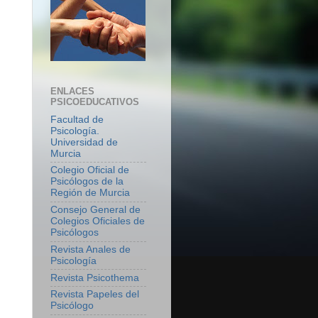
ENLACES
PSICOEDUCATIVOS
Facultad de
Psicología.
Universidad de
Murcia
Colegio Oficial de
Psicólogos de la
Región de Murcia
Consejo General de
Colegios Oficiales de
Psicólogos
Revista Anales de
Psicología
Revista Psicothema
Revista Papeles del
Psicólogo