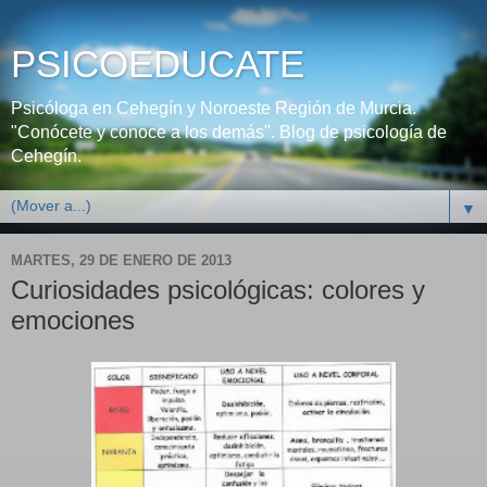
PSICOEDUCATE
Psicóloga en Cehegín y Noroeste Región de Murcia.
"Conócete y conoce a los demás". Blog de psicología de
Cehegín.
▼
MARTES, 29 DE ENERO DE 2013
Curiosidades psicológicas: colores y
emociones