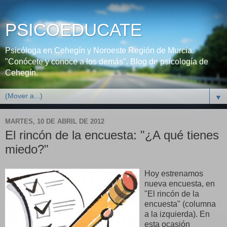
PSICOEDUCATE
Psicóloga en Cehegín y Noroeste Región de Murcia.
"Conócete y conoce a los demás". Blog de psicología de
Cehegín.
▼
MARTES, 10 DE ABRIL DE 2012
El rincón de la encuesta: "¿A qué tienes
miedo?"
Hoy estrenamos
nueva encuesta, en
"El rincón de la
encuesta" (columna
a la izquierda). En
esta ocasión