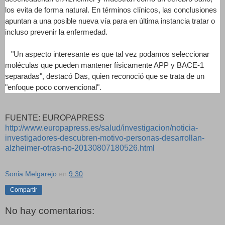
los evita de forma natural. En términos clínicos, las conclusiones
apuntan a una posible nueva vía para en última instancia tratar o
incluso prevenir la enfermedad.
"Un aspecto interesante es que tal vez podamos seleccionar
moléculas que pueden mantener físicamente APP y BACE-1
separadas", destacó Das, quien reconoció que se trata de un
"enfoque poco convencional".
FUENTE: EUROPAPRESS
http://www.europapress.es/salud/investigacion/noticia-
investigadores-descubren-motivo-personas-desarrollan-
alzheimer-otras-no-20130807180526.html
Sonia Melgarejo
en
9:30
Compartir
No hay comentarios: