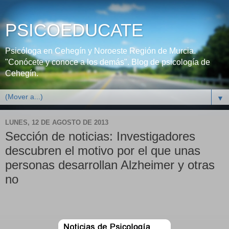
PSICOEDUCATE
Psicóloga en Cehegín y Noroeste Región de Murcia.
"Conócete y conoce a los demás". Blog de psicología de
Cehegín.
▼
LUNES, 12 DE AGOSTO DE 2013
Sección de noticias: Investigadores
descubren el motivo por el que unas
personas desarrollan Alzheimer y otras
no