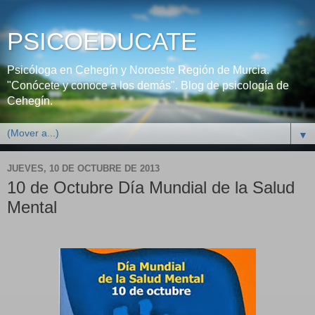
PSICOEDUCATE
Psicóloga en Cehegín y Noroeste Región de Murcia.
"Conócete y conoce a los demás". Blog de psicología de
Cehegín.
▼
JUEVES, 10 DE OCTUBRE DE 2013
10 de Octubre Día Mundial de la Salud
Mental